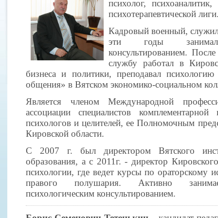
психолог, психоаналитик,
психотерапевтической лиги
Кадровый военный, служил в
эти годы занималс
консультированием. После
службу работал в Кировс
бизнеса и политики, преподавал психологи
общения» в Вятском экономико-социальном кол
Является членом Международной професси
ассоциации специалистов комплементарной
психологов и целителей, ее Полномочным предс
Кировской области.
С 2007 г. был директором Вятского инст
образования, а с 2011г. - директор Кировског
психологии, где ведет курсы по ораторскому и
правого полушария. Активно занимае
психологическим консультированием.
Борис Семенович Тетенькин –
кандидат педаг